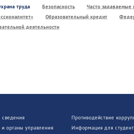
Охрана труда
Безопасность
Часто задаваемые
ссионалитет»
Образовательный кредит
Федер
вательной деятельности
 сведения
Противодействие корруп
 и органы управления
Информация для студент