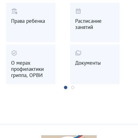
assured_workload
calendar_month
Права ребенка
Расписание
занятий
task_alt
folder_copy
О мерах
Документы
профилактики
гриппа, ОРВИ